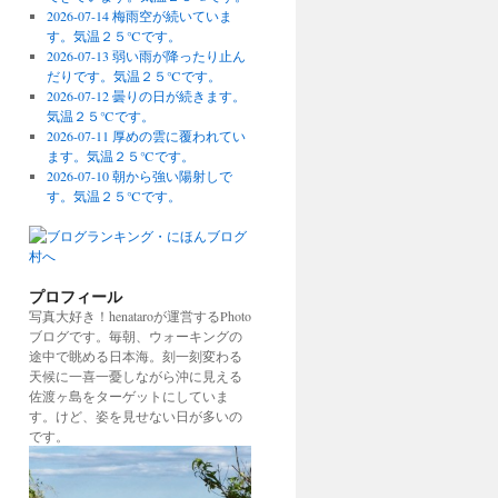
2026-07-14 梅雨空が続いていま
す。気温２５℃です。
2026-07-13 弱い雨が降ったり止ん
だりです。気温２５℃です。
2026-07-12 曇りの日が続きます。
気温２５℃です。
2026-07-11 厚めの雲に覆われてい
ます。気温２５℃です。
2026-07-10 朝から強い陽射しで
す。気温２５℃です。
プロフィール
写真大好き！henataroが運営するPhoto
ブログです。毎朝、ウォーキングの
途中で眺める日本海。刻一刻変わる
天候に一喜一憂しながら沖に見える
佐渡ヶ島をターゲットにしていま
す。けど、姿を見せない日が多いの
です。