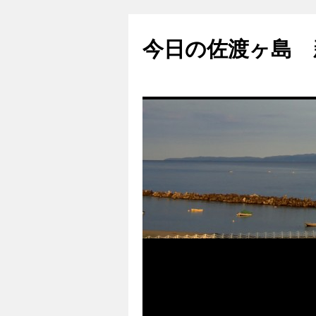
コ
ン
今日の佐渡ヶ島 
テ
ン
ツ
へ
ス
キ
ッ
プ