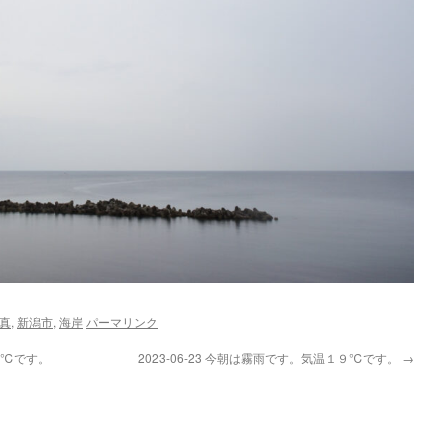
真
,
新潟市
,
海岸
パーマリンク
２２℃です。
2023-06-23 今朝は霧雨です。気温１９℃です。
→