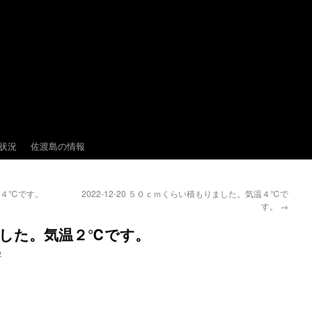
状況
佐渡島の情報
気温４℃です。
2022-12-20 ５０ｃｍくらい積もりました。気温４℃で
す。
→
降りました。気温２℃です。
o
。