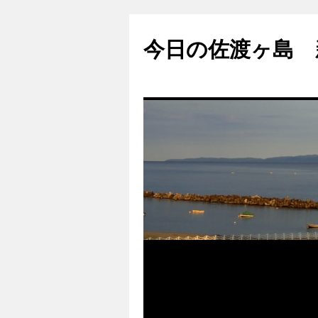
コ
ン
今日の佐渡ヶ島 
テ
ン
ツ
へ
ス
キ
ッ
プ