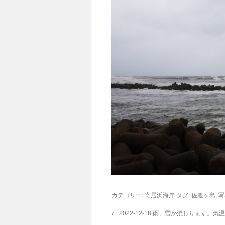
カテゴリー:
寄居浜海岸
タグ:
佐渡ヶ島
,
写
←
2022-12-18 雨、雪が混じります。