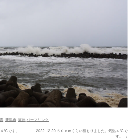
真
,
新潟市
,
海岸
パーマリンク
気温４℃です。
2022-12-20 ５０ｃｍくらい積もりました。気温４℃で
す。
→