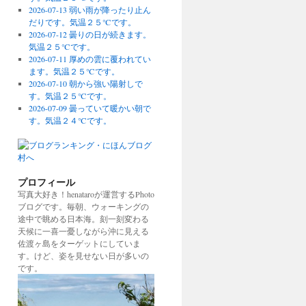
2026-07-13 弱い雨が降ったり止ん
だりです。気温２５℃です。
2026-07-12 曇りの日が続きます。
気温２５℃です。
2026-07-11 厚めの雲に覆われてい
ます。気温２５℃です。
2026-07-10 朝から強い陽射しで
す。気温２５℃です。
2026-07-09 曇っていて暖かい朝で
す。気温２４℃です。
プロフィール
写真大好き！henataroが運営するPhoto
ブログです。毎朝、ウォーキングの
途中で眺める日本海。刻一刻変わる
天候に一喜一憂しながら沖に見える
佐渡ヶ島をターゲットにしていま
す。けど、姿を見せない日が多いの
です。