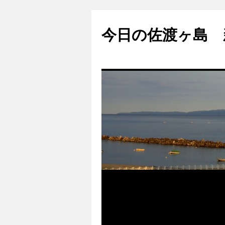
コ
ン
今日の佐渡ヶ島 
テ
ン
ツ
へ
ス
キ
ッ
プ