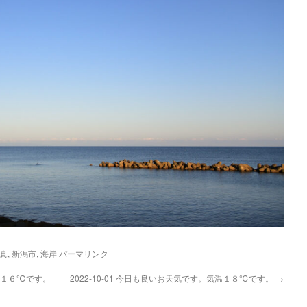
真
,
新潟市
,
海岸
パーマリンク
気温１６℃です。
2022-10-01 今日も良いお天気です。気温１８℃です。
→