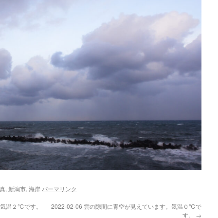
真
,
新潟市
,
海岸
パーマリンク
た。気温２℃です。
2022-02-06 雲の隙間に青空が見えています。気温０℃で
す。
→