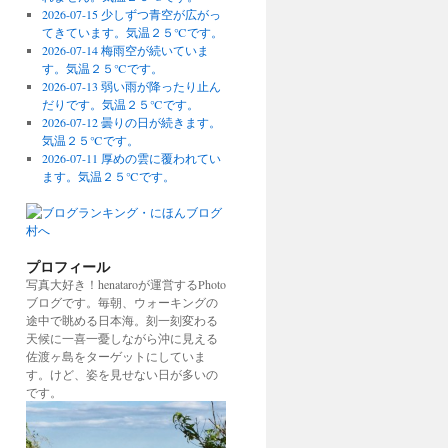
2026-07-15 少しずつ青空が広がっ
てきています。気温２５℃です。
2026-07-14 梅雨空が続いていま
す。気温２５℃です。
2026-07-13 弱い雨が降ったり止ん
だりです。気温２５℃です。
2026-07-12 曇りの日が続きます。
気温２５℃です。
2026-07-11 厚めの雲に覆われてい
ます。気温２５℃です。
プロフィール
写真大好き！henataroが運営するPhoto
ブログです。毎朝、ウォーキングの
途中で眺める日本海。刻一刻変わる
天候に一喜一憂しながら沖に見える
佐渡ヶ島をターゲットにしていま
す。けど、姿を見せない日が多いの
です。