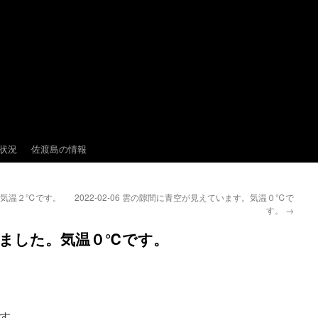
状況
佐渡島の情報
た。気温２℃です。
2022-02-06 雲の隙間に青空が見えています。気温０℃で
す。
→
積もりました。気温０℃です。
す。