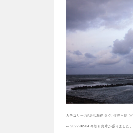
カテゴリー:
寄居浜海岸
タグ:
佐渡ヶ島
,
写
←
2022-02-04 今朝も薄氷が張りまし