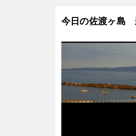
コ
ン
今日の佐渡ヶ島 
テ
ン
ツ
へ
ス
キ
ッ
プ