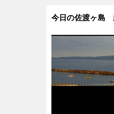
コ
ン
今日の佐渡ヶ島 
テ
ン
ツ
へ
ス
キ
ッ
プ