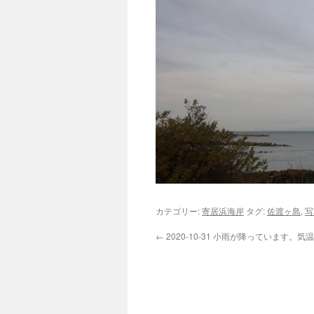
カテゴリー:
寄居浜海岸
タグ:
佐渡ヶ島
,
写
←
2020-10-31 小雨が降っています。