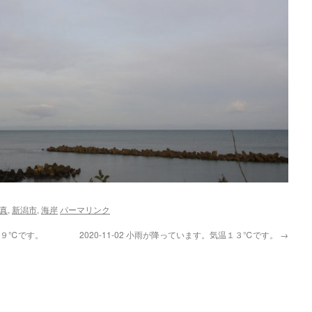
真
,
新潟市
,
海岸
パーマリンク
気温９℃です。
2020-11-02 小雨が降っています。気温１３℃です。
→