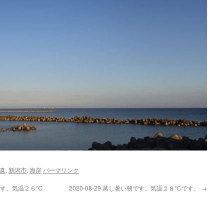
真
,
新潟市
,
海岸
パーマリンク
しです。気温２６℃
2020-08-29 蒸し暑い朝です。気温２８℃です。
→