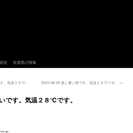
状況
佐渡島の情報
しです。気温２６℃
2020-08-29 蒸し暑い朝です。気温２８℃です。
→
から暑いです。気温２８℃です。
です。