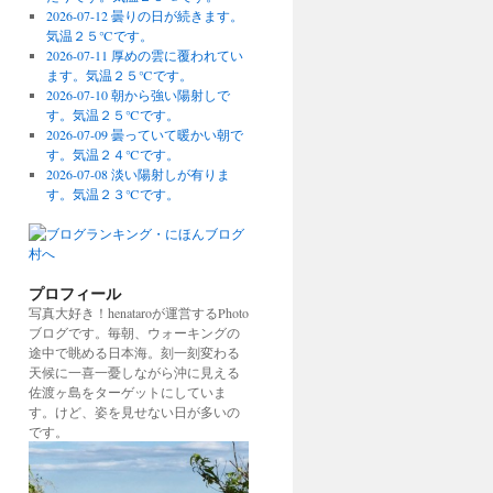
2026-07-12 曇りの日が続きます。
気温２５℃です。
2026-07-11 厚めの雲に覆われてい
ます。気温２５℃です。
2026-07-10 朝から強い陽射しで
す。気温２５℃です。
2026-07-09 曇っていて暖かい朝で
す。気温２４℃です。
2026-07-08 淡い陽射しが有りま
す。気温２３℃です。
プロフィール
写真大好き！henataroが運営するPhoto
ブログです。毎朝、ウォーキングの
途中で眺める日本海。刻一刻変わる
天候に一喜一憂しながら沖に見える
佐渡ヶ島をターゲットにしていま
す。けど、姿を見せない日が多いの
です。