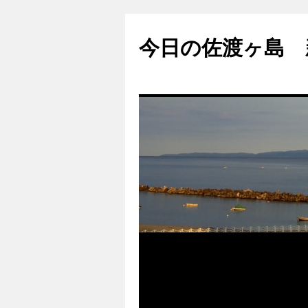
コ
ン
今日の佐渡ヶ島 
テ
ン
ツ
へ
ス
キ
ッ
プ