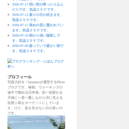
2026-07-13 弱い雨が降ったり止ん
だりです。気温２５℃です。
2026-07-12 曇りの日が続きます。
気温２５℃です。
2026-07-11 厚めの雲に覆われてい
ます。気温２５℃です。
2026-07-10 朝から強い陽射しで
す。気温２５℃です。
2026-07-09 曇っていて暖かい朝で
す。気温２４℃です。
プロフィール
写真大好き！henataroが運営するPhoto
ブログです。毎朝、ウォーキングの
途中で眺める日本海。刻一刻変わる
天候に一喜一憂しながら沖に見える
佐渡ヶ島をターゲットにしていま
す。けど、姿を見せない日が多いの
です。