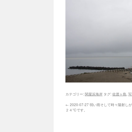
カテゴリー:
関屋浜海岸
タグ:
佐渡ヶ島
,
写
←
2020-07-27 弱い雨そして時々陽射
２４℃です。