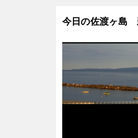
コ
ン
今日の佐渡ヶ島 
テ
ン
ツ
へ
ス
キ
ッ
プ