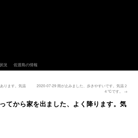
状況
佐渡島の情報
しがあります。気温
2020-07-29 雨が止みました、歩きやすいです。気温２
４℃です。
→
降りになってから家を出ました、よく降ります。気