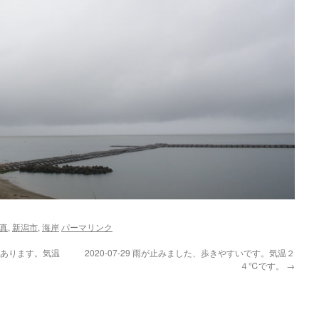
真
,
新潟市
,
海岸
パーマリンク
しがあります。気温
2020-07-29 雨が止みました、歩きやすいです。気温２
４℃です。
→