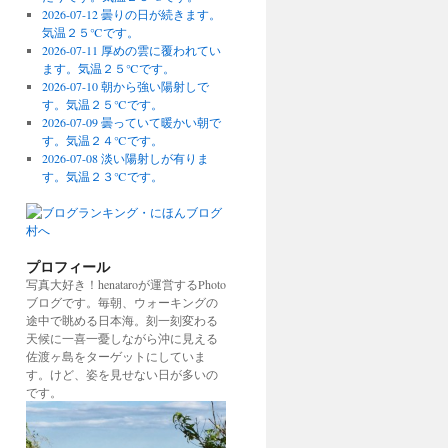
2026-07-12 曇りの日が続きます。
気温２５℃です。
2026-07-11 厚めの雲に覆われてい
ます。気温２５℃です。
2026-07-10 朝から強い陽射しで
す。気温２５℃です。
2026-07-09 曇っていて暖かい朝で
す。気温２４℃です。
2026-07-08 淡い陽射しが有りま
す。気温２３℃です。
プロフィール
写真大好き！henataroが運営するPhoto
ブログです。毎朝、ウォーキングの
途中で眺める日本海。刻一刻変わる
天候に一喜一憂しながら沖に見える
佐渡ヶ島をターゲットにしていま
す。けど、姿を見せない日が多いの
です。