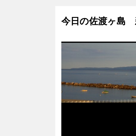
コ
ン
今日の佐渡ヶ島 
テ
ン
ツ
へ
ス
キ
ッ
プ