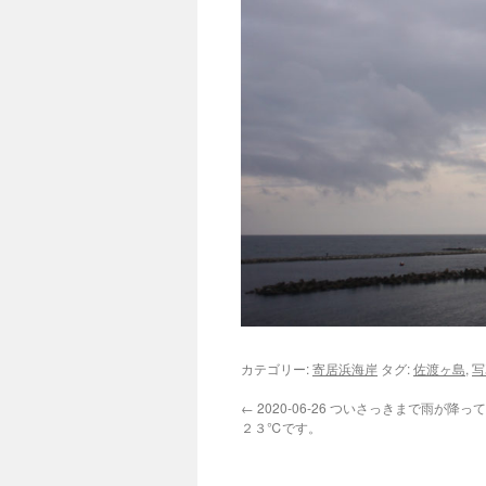
カテゴリー:
寄居浜海岸
タグ:
佐渡ヶ島
,
写
←
2020-06-26 ついさっきまで雨が降
２３℃です。