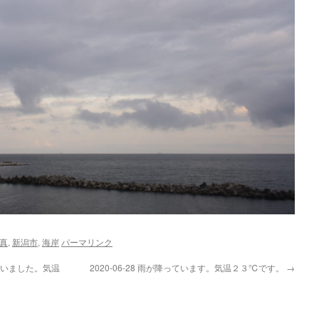
真
,
新潟市
,
海岸
パーマリンク
っていました。気温
2020-06-28 雨が降っています。気温２３℃です。
→