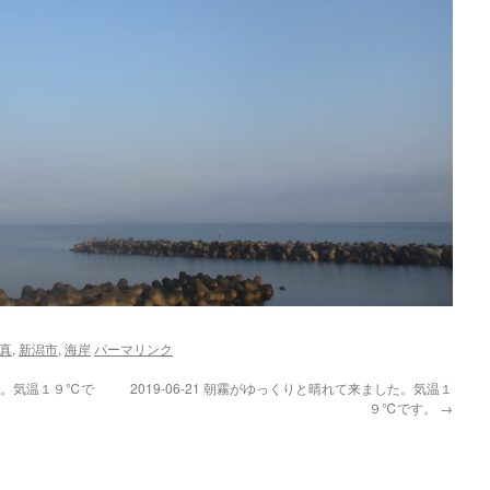
真
,
新潟市
,
海岸
パーマリンク
した。気温１９℃で
2019-06-21 朝霧がゆっくりと晴れて来ました。気温１
９℃です。
→