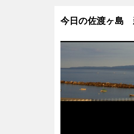
コ
ン
今日の佐渡ヶ島 
テ
ン
ツ
へ
ス
キ
ッ
プ