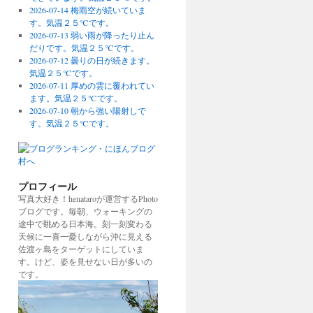
2026-07-14 梅雨空が続いていま
す。気温２５℃です。
2026-07-13 弱い雨が降ったり止ん
だりです。気温２５℃です。
2026-07-12 曇りの日が続きます。
気温２５℃です。
2026-07-11 厚めの雲に覆われてい
ます。気温２５℃です。
2026-07-10 朝から強い陽射しで
す。気温２５℃です。
プロフィール
写真大好き！henataroが運営するPhoto
ブログです。毎朝、ウォーキングの
途中で眺める日本海。刻一刻変わる
天候に一喜一憂しながら沖に見える
佐渡ヶ島をターゲットにしていま
す。けど、姿を見せない日が多いの
です。