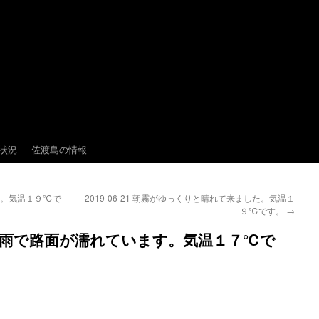
状況
佐渡島の情報
した。気温１９℃で
2019-06-21 朝霧がゆっくりと晴れて来ました。気温１
９℃です。
→
日からの雨で路面が濡れています。気温１７℃で