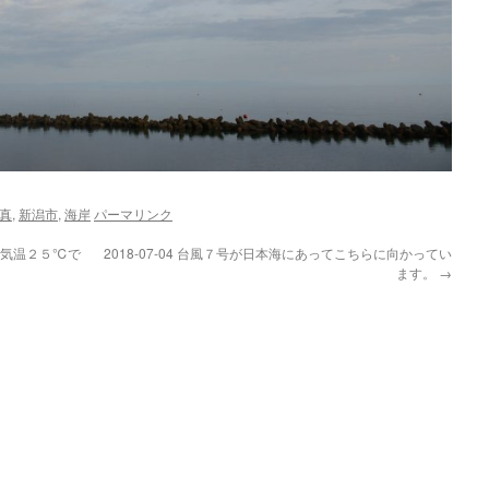
真
,
新潟市
,
海岸
パーマリンク
す。気温２５℃で
2018-07-04 台風７号が日本海にあってこちらに向かってい
ます。
→