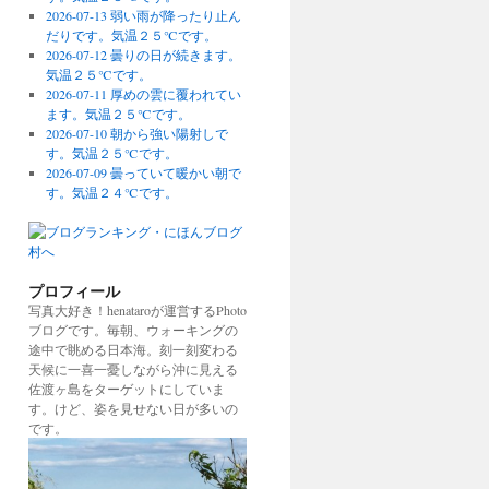
2026-07-13 弱い雨が降ったり止ん
だりです。気温２５℃です。
2026-07-12 曇りの日が続きます。
気温２５℃です。
2026-07-11 厚めの雲に覆われてい
ます。気温２５℃です。
2026-07-10 朝から強い陽射しで
す。気温２５℃です。
2026-07-09 曇っていて暖かい朝で
す。気温２４℃です。
プロフィール
写真大好き！henataroが運営するPhoto
ブログです。毎朝、ウォーキングの
途中で眺める日本海。刻一刻変わる
天候に一喜一憂しながら沖に見える
佐渡ヶ島をターゲットにしていま
す。けど、姿を見せない日が多いの
です。