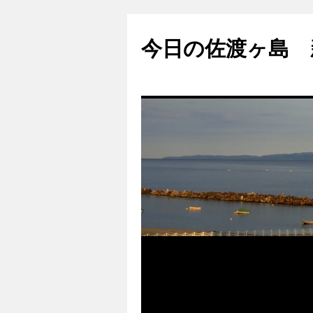
コ
ン
今日の佐渡ヶ島 
テ
ン
ツ
へ
ス
キ
ッ
プ