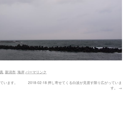
真
,
新潟市
,
海岸
パーマリンク
見えています。
2018-02-18 押し寄せてくる白波が見渡す限り広がっていま
す。
→