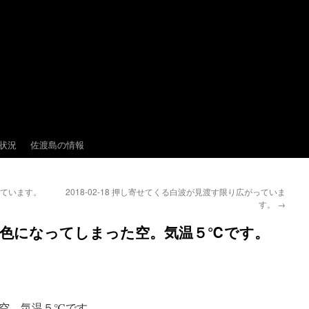
状況
佐渡島の情報
見えています。
2018-02-18 押し寄せてくる白波が見渡す限り広がっていま
す。
→
っかり灰色になってしまった空。気温５℃です。
空。気温５℃です。