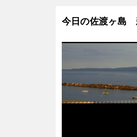
コ
ン
今日の佐渡ヶ島 
テ
ン
ツ
へ
ス
キ
ッ
プ