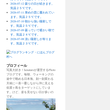
2026-07-12 曇りの日が続きます。
気温２５℃です。
2026-07-11 厚めの雲に覆われてい
ます。気温２５℃です。
2026-07-10 朝から強い陽射しで
す。気温２５℃です。
2026-07-09 曇っていて暖かい朝で
す。気温２４℃です。
2026-07-08 淡い陽射しが有りま
す。気温２３℃です。
プロフィール
写真大好き！henataroが運営するPhoto
ブログです。毎朝、ウォーキングの
途中で眺める日本海。刻一刻変わる
天候に一喜一憂しながら沖に見える
佐渡ヶ島をターゲットにしていま
す。けど、姿を見せない日が多いの
です。