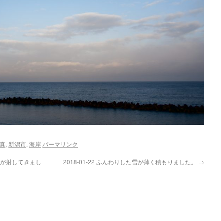
真
,
新潟市
,
海岸
パーマリンク
、日が射してきまし
2018-01-22 ふんわりした雪が薄く積もりました。
→