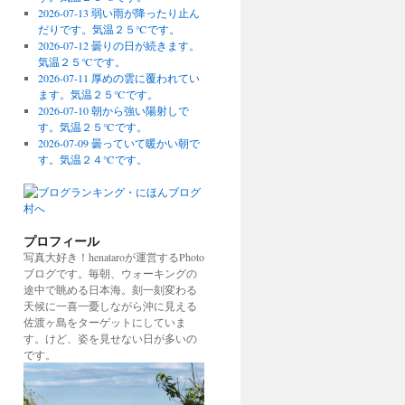
2026-07-13 弱い雨が降ったり止ん
だりです。気温２５℃です。
2026-07-12 曇りの日が続きます。
気温２５℃です。
2026-07-11 厚めの雲に覆われてい
ます。気温２５℃です。
2026-07-10 朝から強い陽射しで
す。気温２５℃です。
2026-07-09 曇っていて暖かい朝で
す。気温２４℃です。
プロフィール
写真大好き！henataroが運営するPhoto
ブログです。毎朝、ウォーキングの
途中で眺める日本海。刻一刻変わる
天候に一喜一憂しながら沖に見える
佐渡ヶ島をターゲットにしていま
す。けど、姿を見せない日が多いの
です。