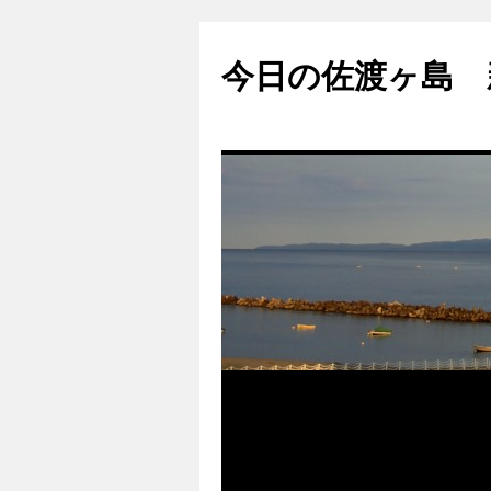
コ
ン
今日の佐渡ヶ島 
テ
ン
ツ
へ
ス
キ
ッ
プ