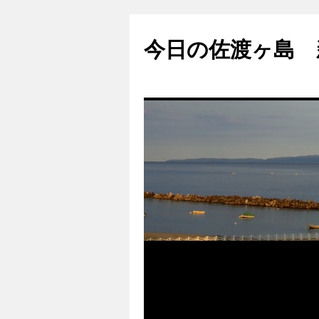
コ
ン
今日の佐渡ヶ島 
テ
ン
ツ
へ
ス
キ
ッ
プ