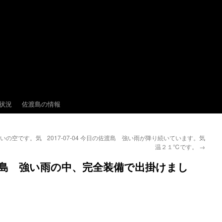
状況
佐渡島の情報
っぱいの空です。気
2017-07-04 今日の佐渡島 強い雨が降り続いています。気
温２１℃です。
→
日の佐渡島 強い雨の中、完全装備で出掛けまし