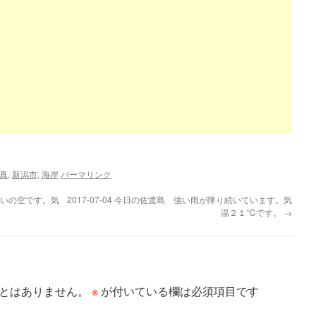
真
,
新潟市
,
海岸
パーマリンク
っぱいの空です。気
2017-07-04 今日の佐渡島 強い雨が降り続いています。気
温２１℃です。
→
※
とはありません。
が付いている欄は必須項目です