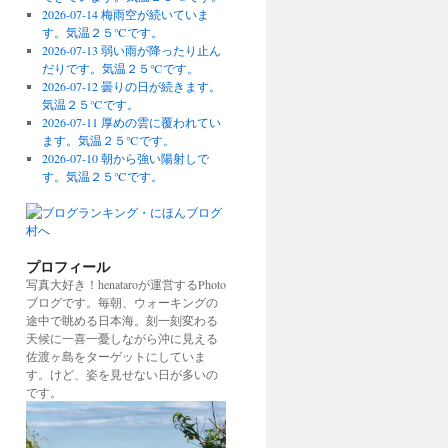
2026-07-14 梅雨空が続いていま
す。気温２５℃です。
2026-07-13 弱い雨が降ったり止ん
だりです。気温２５℃です。
2026-07-12 曇りの日が続きます。
気温２５℃です。
2026-07-11 厚めの雲に覆われてい
ます。気温２５℃です。
2026-07-10 朝から強い陽射しで
す。気温２５℃です。
プロフィール
写真大好き！henataroが運営するPhoto
ブログです。毎朝、ウォーキングの
途中で眺める日本海。刻一刻変わる
天候に一喜一憂しながら沖に見える
佐渡ヶ島をターゲットにしていま
す。けど、姿を見せない日が多いの
です。