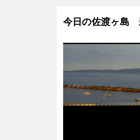
コ
ン
今日の佐渡ヶ島 
テ
ン
ツ
へ
ス
キ
ッ
プ